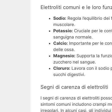
Elettroliti comuni e le loro fun
Sodio:
Regola l’equilibrio dei
muscolare.
Potassio:
Cruciale per le con
sanguigna normale.
Calcio:
Importante per le cont
delle ossa.
Magnesio:
Supporta la funzio
zucchero nel sangue.
Cloruro:
Lavora con il sodio p
succhi digestivi.
Segni di carenza di elettroliti
I segni di carenza di elettroliti pos
sintomi comuni includono crampi musc
irregolari. In alcuni casi, gli indi