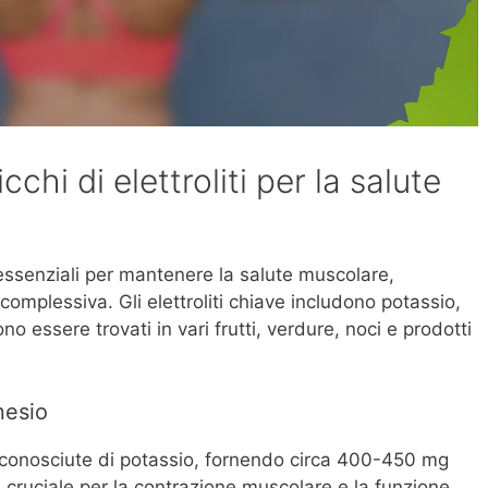
cchi di elettroliti per la salute
no essenziali per mantenere la salute muscolare,
complessiva. Gli elettroliti chiave includono potassio,
o essere trovati in vari frutti, verdure, noci e prodotti
nesio
 conosciute di potassio, fornendo circa 400-450 mg
 cruciale per la contrazione muscolare e la funzione