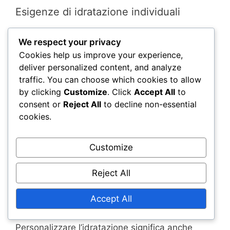
Esigenze di idratazione individuali
Le esigenze di idratazione variano
We respect your privacy
significativamente tra gli individui in base a
Cookies help us improve your experience,
fattori come età, peso e salute generale. Gli
deliver personalized content, and analyze
adulti richiedono tipicamente circa 2-3 litri di
traffic. You can choose which cookies to allow
acqua al giorno, ma questo può aumentare con
by clicking
Customize
. Click
Accept All
to
livelli di attività più elevati o climi più caldi.
consent or
Reject All
to decline non-essential
cookies.
Per gli adulti soggetti a crampi, concentrarsi
sull’equilibrio elettrolitico è essenziale. Sodio,
Customize
potassio e magnesio svolgono ruoli vitali nella
funzione muscolare e possono aiutare a
Reject All
prevenire i crampi. Includere bevande o
integratori ricchi di elettroliti durante attività
Accept All
prolungate può essere utile.
Personalizzare l’idratazione significa anche