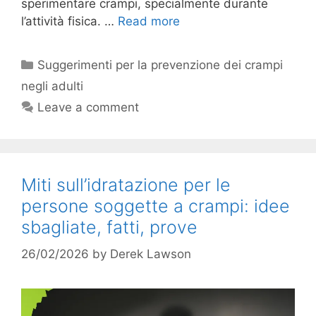
sperimentare crampi, specialmente durante
l’attività fisica. …
Read more
Categories
Suggerimenti per la prevenzione dei crampi
negli adulti
Leave a comment
Miti sull’idratazione per le
persone soggette a crampi: idee
sbagliate, fatti, prove
26/02/2026
by
Derek Lawson