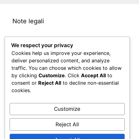
Note legali
Informativa sulla privacy
We respect your privacy
Politica sui cookie
Cookies help us improve your experience,
Contattaci
deliver personalized content, and analyze
Informazioni
traffic. You can choose which cookies to allow
by clicking
Customize
. Click
Accept All
to
Accordo con l’utente
consent or
Reject All
to decline non-essential
cookies.
Cerca
Customize
Search
for:
Reject All